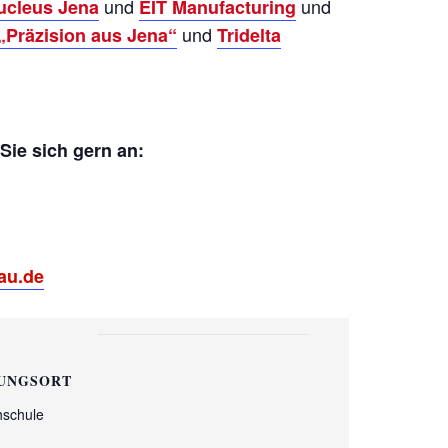
und
und
ucleus Jena
EIT Manufacturing
und
Präzision aus Jena“
Tridelta
Sie sich gern an:
au.de
UNGSORT
hschule