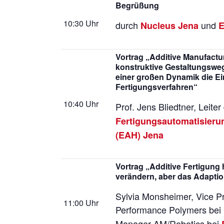
Begrüßung
10:30 Uhr
durch
und
Nucleus Jena
E
Vortrag „Additive Manufactur
konstruktive Gestaltungsweg
einer großen Dynamik die Ei
Fertigungsverfahren“
10:40 Uhr
Prof. Jens Bliedtner, Leiter
Fertigungsautomatisieru
(EAH) Jena
Vortrag „Additive Fertigung 
verändern, aber das Adapti
Sylvia Monsheimer, Vice Pr
11:00 Uhr
Performance Polymers bei
Manager AM/Robotics bei