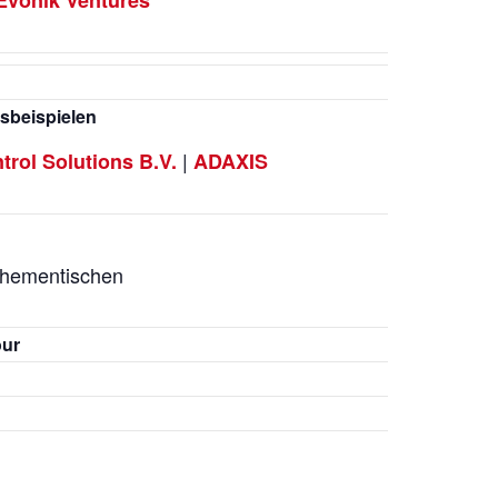
Evonik Ventures
sbeispielen
|
trol Solutions B.V.
ADAXIS
 Thementischen
our