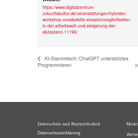
https://www.digitalzentrum-
zukunftskultur.de/veranstaltungen/hybrider-
workshop-exoskelette-einsatzmoeglichkeiten-
in-der-arbeitswelt-und-steigerung-der-
akzeptanz-11196/
KI-Stammtisch: ChatGPT unterstütztes
Programmieren
m
Datenschutz und Barrierefreiheit
Model
Datenschutzerklärung
Verne