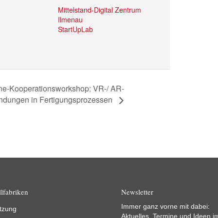
Mittelstand-Digital Zentrum
Ilmenau
StartUpLab
ne-Kooperationsworkshop: VR-/ AR-
dungen in Fertigungsprozessen
lfabriken
Newsletter
Immer ganz vorne mit dabei:
tzung
Aktuelles, Termine und Ideen i