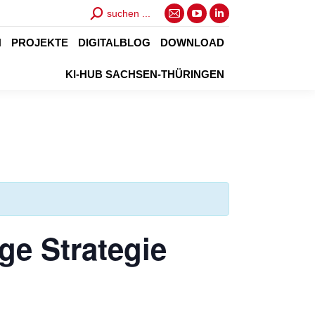
Search:
suchen ...
E-
YouTube
Linkedin
Mail
page
page
N
PROJEKTE
DIGITALBLOG
DOWNLOAD
page
opens
opens
KI-HUB SACHSEN-THÜRINGEN
opens
in
in
in
new
new
new
window
window
window
ge Strategie