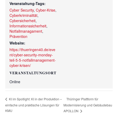
Veranstaltung-Tags:
Cyber Security
,
Cyber-Krise
,
Cyberkriminalität
,
Cybersicherheit
,
Informationssicherheit
,
Notfallmanagament
,
Prävention
Website:
https://thueringen40.de/eve
nt/cyber-security-monday-
teil-5-5-notfallmanagement-
cyber-krisen/
VERANSTALTUNGSORT
Online
Thüringer Plattform für
KI im Spotlight: KI in der Produktion –
einfache und praktische Lösungen für
Modernisierung und Gebäudebau
KMU
APOLLON