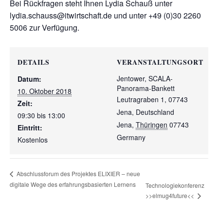
Bei Rückfragen steht Ihnen Lydia Schauß unter
lydia.schauss@itwirtschaft.de und unter +49 (0)30 2260
5006 zur Verfügung.
DETAILS
VERANSTALTUNGSORT
Jentower, SCALA-
Datum:
Panorama-Bankett
10. Oktober 2018
Leutragraben 1, 07743
Zeit:
Jena, Deutschland
09:30 bis 13:00
Jena
,
Thüringen
07743
Eintritt:
Germany
Kostenlos
Abschlussforum des Projektes ELIXIER – neue
digitale Wege des erfahrungsbasierten Lernens
Technologiekonferenz
>>elmug4future<<