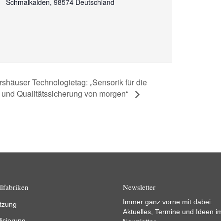
Schmalkalden
,
98574
Deutschland
rshäuser Technologietag: „Sensorik für die
 und Qualitätssicherung von morgen“
lfabriken
Newsletter
Immer ganz vorne mit dabei:
tzung
Aktuelles, Termine und Ideen i
lisierung