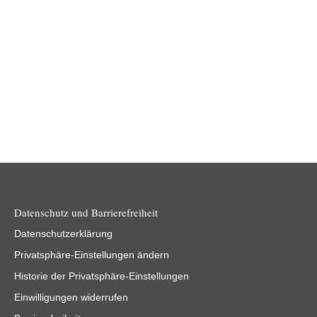
Am 27.09.2023 trafen sich über 75 Teilnehmer bei der LEG
Thüringen im COMCENTER Erfurt zum 7. Thüringer
Maschinenbautag. Die Veranstaltung…
Weiterlesen
Datenschutz und Barrierefreiheit
Datenschutzerklärung
Privatsphäre-Einstellungen ändern
Historie der Privatsphäre-Einstellungen
Einwilligungen widerrufen