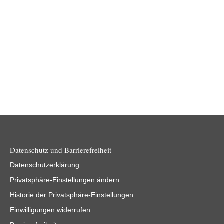
Motivation Die Erkennung von Schäden und
Wartungsbedarf bei Bauteilen in industriellen Anlagen sind
von großer Bedeutung für die Vermeidung von…
Weiterlesen
Datenschutz und Barrierefreiheit
Datenschutzerklärung
Privatsphäre-Einstellungen ändern
Historie der Privatsphäre-Einstellungen
Einwilligungen widerrufen