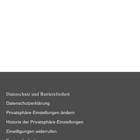
Am 11. März 2025 fand erstmals der vom BVMW e.V. und
dem ITnet Thüringen e.V. organisierte „KI-Tag für den
Mittelstand“…
Weiterlesen
Datenschutz und Barrierefreiheit
Datenschutzerklärung
Privatsphäre-Einstellungen ändern
Historie der Privatsphäre-Einstellungen
Einwilligungen widerrufen