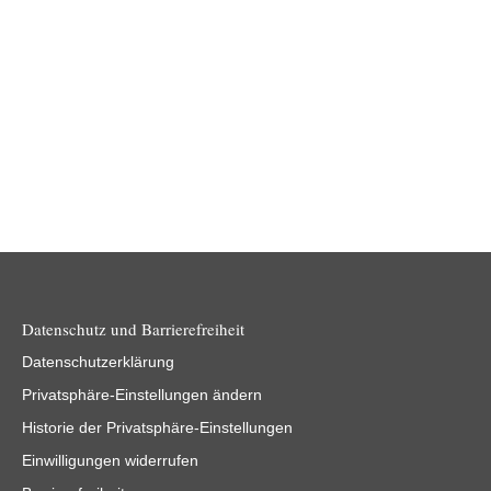
Künstliche Intelligenz (KI) gilt als Schlüsseltechnologie des
21. Jahrhunderts, die unsere Wirtschaft, Gesellschaft und
Umwelt tiefgreifend verändert. Während sie in…
Weiterlesen
Datenschutz und Barrierefreiheit
Datenschutzerklärung
Privatsphäre-Einstellungen ändern
Historie der Privatsphäre-Einstellungen
Einwilligungen widerrufen