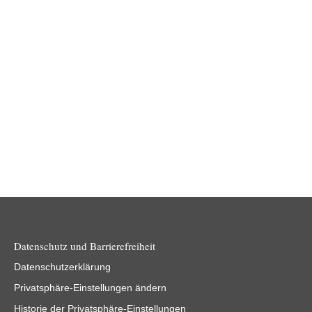
18.01.2022
Veranstaltungsbeschreibung: Im Rahmen des 90-
minütigen, interaktiven Vortrags von Tim Strohschneider
und Britta Daffner werden die wichtigsten Fragen rund um
die…
Weiterlesen
Datenschutz und Barrierefreiheit
Datenschutzerklärung
Privatsphäre-Einstellungen ändern
Historie der Privatsphäre-Einstellungen