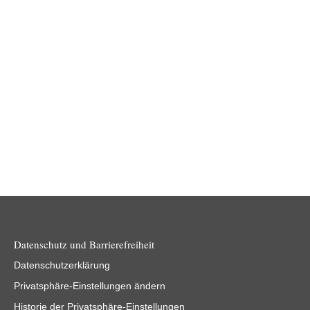
Bildgenerierung
Digitalblog
28.08.2024
„Generative Künstliche Intelligenz kann Ihren Büroalltag
nachhaltig verändern. Unternehmen, die diese Technologie
nutzen, können ihre Effizienz und Innovationskraft erheblich
steigern…
Weiterlesen
Datenschutz und Barrierefreiheit
Datenschutzerklärung
Privatsphäre-Einstellungen ändern
Historie der Privatsphäre-Einstellungen