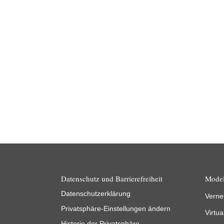
News
03.05.2023
Ab sofort werden wieder die besten Thüringer
Innovationen des Jahres gesucht! Unter dem
Motto „Würdigung, Sichtbarkeit, Netzwerk“ lobt
das Thüringer…
Weiterlesen
Datenschutz und Barrierefreiheit
Model
Datenschutzerklärung
Verne
Privatsphäre-Einstellungen ändern
Virtua
Historie der Privatsphäre-