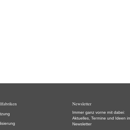
News
16.04.2022
Ab sofort werden wieder die besten Thüringer
Innovationen des Jahres gesucht! Unter dem
Motto „Innovativ? Ausgezeichnet!“ lobt das
Thüringer Ministerium…
Weiterlesen
lfabriken
Newsletter
Immer ganz vorne mit dabei:
tzung
Aktuelles, Termine und Ideen i
lisierung
Newsletter