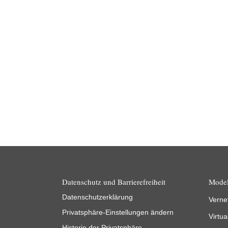
News
05.02.2025
Vor dem Hintergrund der neuen gesetzlichen
Verpflichtung zur E-Rechnung seit Jahresbeginn
fand am 29. Januar 2025 eine Infoveranstaltung
in der…
Weiterlesen
Datenschutz und Barrierefreiheit
Model
Datenschutzerklärung
Verne
Privatsphäre-Einstellungen ändern
Virtua
Historie der Privatsphäre-