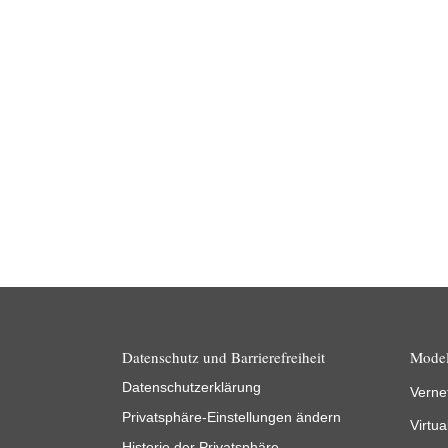
News
23.04.2023
Vor 5 Jahren gab Herr Peter Krause,
Vorstandsvorsitzender des AMA Verband für
Sensorik und Messtechnik e.V. einen
beeindruckenden Ausblick zu…
Weiterlesen
Datenschutz und Barrierefreiheit
Model
Datenschutzerklärung
Verne
Privatsphäre-Einstellungen ändern
Virtua
Historie der Privatsphäre-