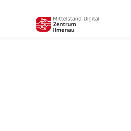
elmug4future: Call for papers –
Sensorsysteme der Zukunft