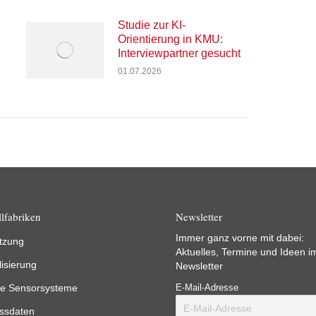
Studie zur KI-
Orientierung in KMU:
Interviewpartner gesucht
01.07.2026
lfabriken
Newsletter
Immer ganz vorne mit dabei:
tzung
Aktuelles, Termine und Ideen i
lisierung
Newsletter
e Sensorsysteme
E-Mail-Adresse
ssdaten