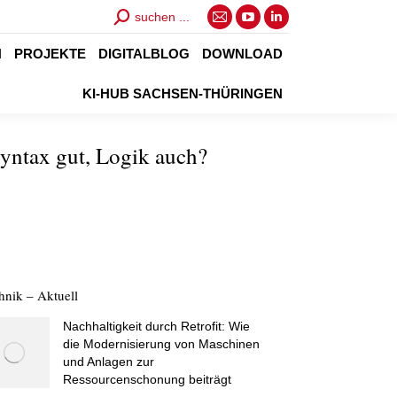
Search:
suchen ...
E-
YouTube
Linkedin
Mail
page
page
N
PROJEKTE
DIGITALBLOG
DOWNLOAD
page
opens
opens
KI-HUB SACHSEN-THÜRINGEN
opens
in
in
in
new
new
Syntax gut, Logik auch?
new
window
window
window
hnik – Aktuell
Nachhaltigkeit durch Retrofit: Wie
die Modernisierung von Maschinen
und Anlagen zur
Ressourcenschonung beiträgt