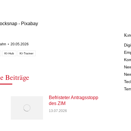
tocksnap - Pixabay
Kat
Jahn
20.05.2026
Digi
Emp
KI-Hub
KI-Trainer
Kom
Ne
New
e Beiträge
Tec
Tem
Befristeter Antragsstopp
des ZIM
13.07.2026