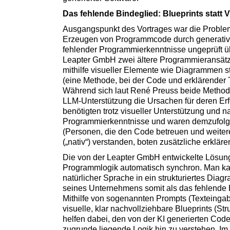
Das fehlende Bindeglied: Blueprints statt 
Ausgangspunkt des Vortrages war die Problema
Erzeugen von Programmcode durch generative 
fehlender Programmierkenntnisse ungeprüft üb
Leapter GmbH zwei ältere Programmieransätz
mithilfe visueller Elemente wie Diagrammen s
(eine Methode, bei der Code und erklärender 
Während sich laut René Preuss beide Methode
LLM-Unterstützung die Ursachen für deren Erf
benötigten trotz visueller Unterstützung und na
Programmierkenntnisse und waren demzufolge
(Personen, die den Code betreuen und weitere
(„nativ“) verstanden, boten zusätzliche erklär
Die von der Leapter GmbH entwickelte Lösung
Programmlogik automatisch synchron. Man ka
natürlicher Sprache in ein strukturiertes Diag
seines Unternehmens somit als das fehlende 
Mithilfe von sogenannten Prompts (Texteingab
visuelle, klar nachvollziehbare Blueprints (S
helfen dabei, den von der KI generierten Code 
zugrunde liegende Logik hin zu verstehen. 