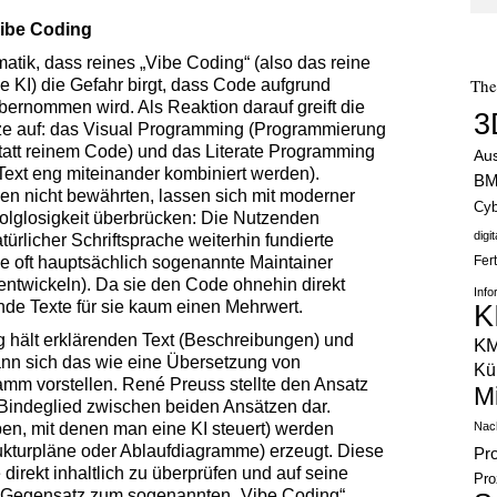
Vibe Coding
tik, dass reines „Vibe Coding“ (also das reine
Th
KI) die Gefahr birgt, dass Code aufgrund
ernommen wird. Als Reaktion darauf greift die
3
e auf: das Visual Programming (Programmierung
tatt reinem Code) und das Literate Programming
Au
Text eng miteinander kombiniert werden).
B
n nicht bewährten, lassen sich mit moderner
Cyb
olglosigkeit überbrücken: Die Nutzenden
digi
türlicher Schriftsprache weiterhin fundierte
 oft hauptsächlich sogenannte Maintainer
Fer
ntwickeln). Da sie den Code ohnehin direkt
Info
ende Texte für sie kaum einen Mehrwert.
K
 hält erklärenden Text (Beschreibungen) und
K
nn sich das wie eine Übersetzung von
Kün
ramm vorstellen. René Preuss stellte den Ansatz
M
Bindeglied zwischen beiden Ansätzen dar.
en, mit denen man eine KI steuert) werden
Nach
trukturpläne oder Ablaufdiagramme) erzeugt. Diese
Pr
direkt inhaltlich zu überprüfen und auf seine
Pro
Im Gegensatz zum sogenannten „Vibe Coding“