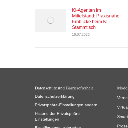
KI-Agenten im
Mittelstand: Praxisnahe
Einblicke beim KI-
Stammtisch
10.07.2026
Datenschutz und Barrierefreiheit
Model
Datenschutzerklärung
Verne
Privatsphäre-Einstellungen ändern
Virtua
Historie der Privatsphäre-
Smart
Einstellungen
Proze
Einwilligungen widerrufen