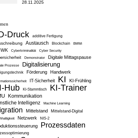
28.11.2025
emen
D-Druck
additive Fertigung
Austausch
sschreibung
Blockchain
BMWi
MWK
Cyberkriminalität
Cyber Security
Digitale Mittagspause
ersicherheit
Demonstrator
Digitalisierung
tale Prozesse
Handwerk
Förderung
tigungstechnik
KI
IT-Sicherheit
KI-Frühling
rmationssicherheit
KI-Trainer
I-Hub
KI-Stammtisch
MU
Kommunikation
stliche Intelligenz
Machine Learning
igration
Mittelstand
Mittelstand-Digital
Netzwerk
haltigkeit
NIS-2
Prozessdaten
oduktionssteuerung
zessoptimierung