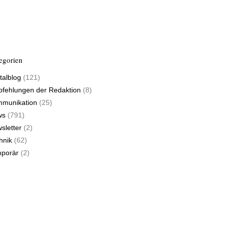
egorien
talblog
(121)
fehlungen der Redaktion
(8)
munikation
(25)
ws
(791)
sletter
(2)
hnik
(62)
porär
(2)