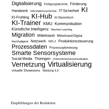
Digitalisierung
Förderung
Fertigungstechnik
KI
Handwerk
IT-Sicherheit
Informationssicherheit
KI-Hub
KI-Frühling
KI-Stammtisch
KI-Trainer
KMU
Kommunikation
Künstliche Intelligenz
Machine Learning
Migration
Mittelstand
Mittelstand-Digital
Netzwerk
Produktionssteuerung
Nachhaltigkeit
NIS-2
Prozessdaten
Prozessoptimierung
Smarte Sensorsysteme
Social Media
Thüringen
Unternehmenskommunikation
Virtualisierung
Vernetzung
virtuelle Showrooms
Wartung 4.0
Empfehlungen der Redaktion