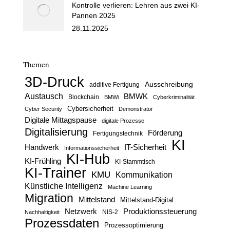
Kontrolle verlieren: Lehren aus zwei KI-
Pannen 2025
28.11.2025
Themen
3D-Druck
Ausschreibung
additive Fertigung
Austausch
BMWK
Blockchain
BMWi
Cyberkriminalität
Cybersicherheit
Cyber Security
Demonstrator
Digitale Mittagspause
digitale Prozesse
Digitalisierung
Förderung
Fertigungstechnik
KI
Handwerk
IT-Sicherheit
Informationssicherheit
KI-Hub
KI-Frühling
KI-Stammtisch
KI-Trainer
KMU
Kommunikation
Künstliche Intelligenz
Machine Learning
Migration
Mittelstand
Mittelstand-Digital
Netzwerk
Produktionssteuerung
Nachhaltigkeit
NIS-2
Prozessdaten
Prozessoptimierung