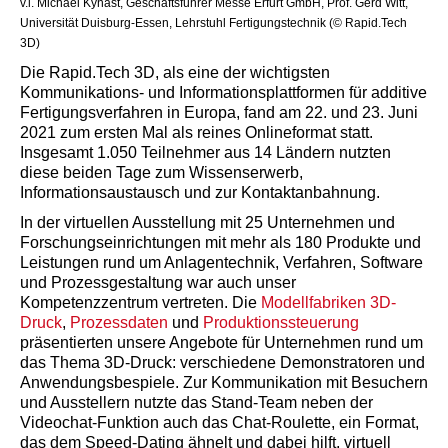
v.l. Michael Kynast, Geschäftsführer Messe Erfurt GmbH, Prof. Gerd Witt,
Universität Duisburg-Essen, Lehrstuhl Fertigungstechnik (© Rapid.Tech
3D)
Die Rapid.Tech 3D, als eine der wichtigsten
Kommunikations- und Informationsplattformen für additive
Fertigungsverfahren in Europa, fand am 22. und 23. Juni
2021 zum ersten Mal als reines Onlineformat statt.
Insgesamt 1.050 Teilnehmer aus 14 Ländern nutzten
diese beiden Tage zum Wissenserwerb,
Informationsaustausch und zur Kontaktanbahnung.
In der virtuellen Ausstellung mit 25 Unternehmen und
Forschungseinrichtungen mit mehr als 180 Produkte und
Leistungen rund um Anlagentechnik, Verfahren, Software
und Prozessgestaltung war auch unser
Kompetenzzentrum vertreten. Die
Modellfabriken 3D-
Druck
,
Prozessdaten
und
Produktionssteuerung
präsentierten unsere Angebote für Unternehmen rund um
das Thema 3D-Druck: verschiedene Demonstratoren und
Anwendungsbespiele. Zur Kommunikation mit Besuchern
und Ausstellern nutzte das Stand-Team neben der
Videochat-Funktion auch das Chat-Roulette, ein Format,
das dem Speed-Dating ähnelt und dabei hilft, virtuell