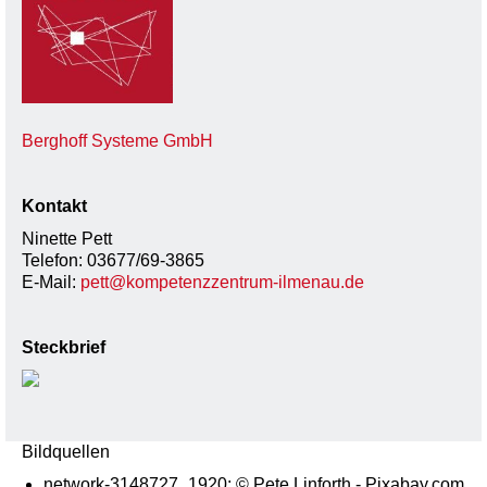
Berghoff Systeme GmbH
Kontakt
Ninette Pett
Telefon: 03677/69-3865
E-Mail:
pett@kompetenzzentrum-ilmenau.de
Steckbrief
Bildquellen
network-3148727_1920: © Pete Linforth - Pixabay.com