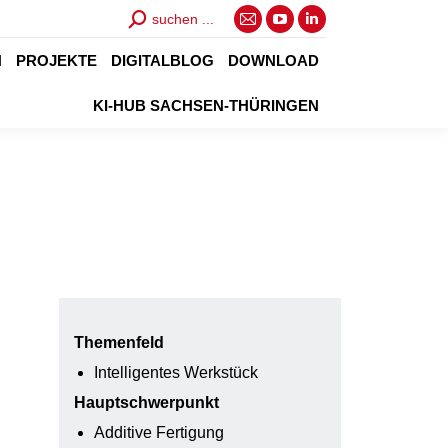
Search:
suchen ...
E-
YouTube
Linkedin
Mail
page
page
N
PROJEKTE
DIGITALBLOG
DOWNLOAD
page
opens
opens
KI-HUB SACHSEN-THÜRINGEN
opens
in
in
in
new
new
new
window
window
window
Themenfeld
Intelligentes Werkstück
Hauptschwerpunkt
Additive Fertigung