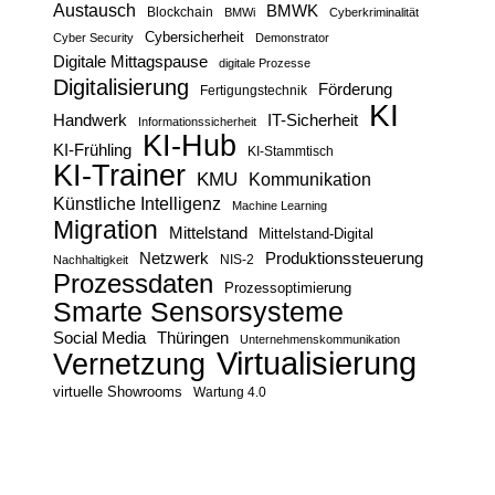
Austausch
BMWK
Blockchain
BMWi
Cyberkriminalität
Cybersicherheit
Cyber Security
Demonstrator
Digitale Mittagspause
digitale Prozesse
Digitalisierung
Förderung
Fertigungstechnik
KI
Handwerk
IT-Sicherheit
Informationssicherheit
KI-Hub
KI-Frühling
KI-Stammtisch
KI-Trainer
KMU
Kommunikation
Künstliche Intelligenz
Machine Learning
Migration
Mittelstand
Mittelstand-Digital
Netzwerk
Produktionssteuerung
Nachhaltigkeit
NIS-2
Prozessdaten
Prozessoptimierung
Smarte Sensorsysteme
Social Media
Thüringen
Unternehmenskommunikation
Virtualisierung
Vernetzung
virtuelle Showrooms
Wartung 4.0