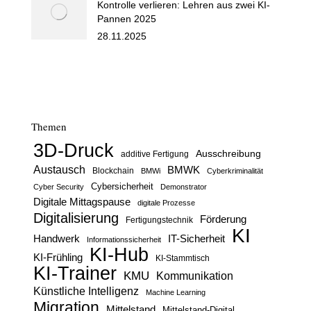
Kontrolle verlieren: Lehren aus zwei KI-
Pannen 2025
28.11.2025
Themen
3D-Druck
Ausschreibung
additive Fertigung
Austausch
BMWK
Blockchain
BMWi
Cyberkriminalität
Cybersicherheit
Cyber Security
Demonstrator
Digitale Mittagspause
digitale Prozesse
Digitalisierung
Förderung
Fertigungstechnik
KI
Handwerk
IT-Sicherheit
Informationssicherheit
KI-Hub
KI-Frühling
KI-Stammtisch
KI-Trainer
KMU
Kommunikation
Künstliche Intelligenz
Machine Learning
Migration
Mittelstand
Mittelstand-Digital