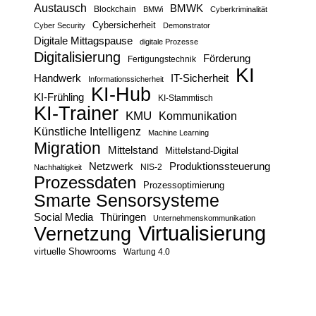
Austausch
BMWK
Blockchain
BMWi
Cyberkriminalität
Cybersicherheit
Cyber Security
Demonstrator
Digitale Mittagspause
digitale Prozesse
Digitalisierung
Förderung
Fertigungstechnik
KI
Handwerk
IT-Sicherheit
Informationssicherheit
KI-Hub
KI-Frühling
KI-Stammtisch
KI-Trainer
KMU
Kommunikation
Künstliche Intelligenz
Machine Learning
Migration
Mittelstand
Mittelstand-Digital
Netzwerk
Produktionssteuerung
Nachhaltigkeit
NIS-2
Prozessdaten
Prozessoptimierung
Smarte Sensorsysteme
Social Media
Thüringen
Unternehmenskommunikation
Virtualisierung
Vernetzung
virtuelle Showrooms
Wartung 4.0