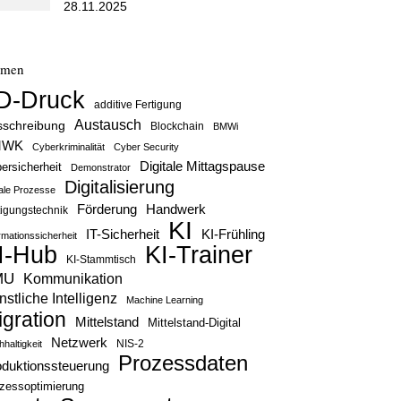
28.11.2025
emen
D-Druck
additive Fertigung
Austausch
sschreibung
Blockchain
BMWi
MWK
Cyberkriminalität
Cyber Security
Digitale Mittagspause
ersicherheit
Demonstrator
Digitalisierung
tale Prozesse
Handwerk
Förderung
tigungstechnik
KI
IT-Sicherheit
KI-Frühling
rmationssicherheit
KI-Trainer
I-Hub
KI-Stammtisch
MU
Kommunikation
stliche Intelligenz
Machine Learning
igration
Mittelstand
Mittelstand-Digital
Netzwerk
haltigkeit
NIS-2
Prozessdaten
oduktionssteuerung
zessoptimierung