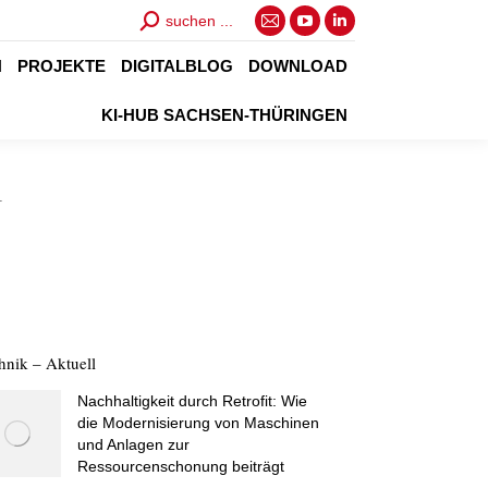
Search:
suchen ...
E-
YouTube
Linkedin
Mail
page
page
N
PROJEKTE
DIGITALBLOG
DOWNLOAD
page
opens
opens
KI-HUB SACHSEN-THÜRINGEN
opens
in
in
in
new
new
1
new
window
window
window
hnik – Aktuell
Nachhaltigkeit durch Retrofit: Wie
die Modernisierung von Maschinen
und Anlagen zur
Ressourcenschonung beiträgt