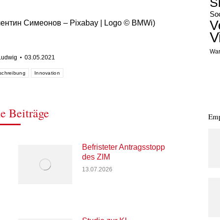
S
Soc
V
лентин Симеонов – Pixabay | Logo © BMWi)
V
War
Ludwig
03.05.2021
schreibung
Innovation
e Beiträge
Emp
Befristeter Antragsstopp
des ZIM
13.07.2026