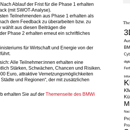
 Nach Ablauf der Frist für die Phase 1 erhalten
back (mit SWOT-Analyse).
esten Teilnehmenden aus Phase 1 erhalten als
e nach dem Feedback zu überarbeiten bzw. zu
Th
 wählt aus diesen Beiträgen die
3
er Phase 2 erhalten erneut ein schriftliches
Au
B
isteriums für Wirtschaft und Energie von der
ührt.
Cyb
ch: Alle Teilnehmer:innen erhalten eine
digi
chtlich Stärken, Schwächen, Chancen und Risiken.
Fer
00 Euro, attraktive Vernetzungsmöglichkeiten
Info
 Städte und Regionen“, der mit zusätzlichen
K
K
 erhalten Sie auf der
Themenseite des BMWi
Kün
M
Nach
Pr
Pro