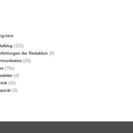
egorien
talblog
(121)
fehlungen der Redaktion
(8)
munikation
(25)
ws
(791)
sletter
(2)
hnik
(62)
porär
(2)