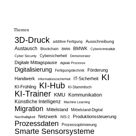
Themen
3D-Druck
Ausschreibung
additive Fertigung
Austausch
BMWK
Blockchain
BMWi
Cyberkriminalität
Cybersicherheit
Cyber Security
Demonstrator
Digitale Mittagspause
digitale Prozesse
Digitalisierung
Förderung
Fertigungstechnik
KI
Handwerk
IT-Sicherheit
Informationssicherheit
KI-Hub
KI-Frühling
KI-Stammtisch
KI-Trainer
KMU
Kommunikation
Künstliche Intelligenz
Machine Learning
Migration
Mittelstand
Mittelstand-Digital
Netzwerk
Produktionssteuerung
Nachhaltigkeit
NIS-2
Prozessdaten
Prozessoptimierung
Smarte Sensorsysteme