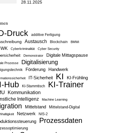
28.11.2025
emen
D-Druck
additive Fertigung
Austausch
sschreibung
Blockchain
BMWi
MWK
Cyberkriminalität
Cyber Security
Digitale Mittagspause
ersicherheit
Demonstrator
Digitalisierung
tale Prozesse
Handwerk
Förderung
tigungstechnik
KI
IT-Sicherheit
KI-Frühling
rmationssicherheit
KI-Trainer
I-Hub
KI-Stammtisch
MU
Kommunikation
stliche Intelligenz
Machine Learning
igration
Mittelstand
Mittelstand-Digital
Netzwerk
haltigkeit
NIS-2
Prozessdaten
oduktionssteuerung
zessoptimierung