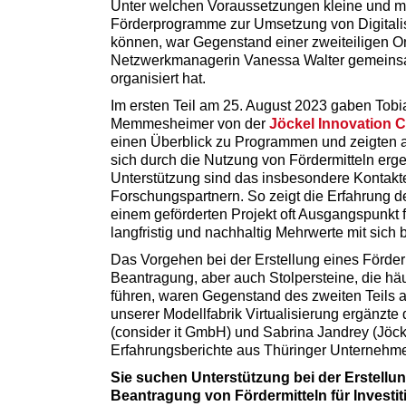
Unter welchen Voraussetzungen kleine und mi
Förderprogramme zur Umsetzung von Digitali
können, war Gegenstand einer zweiteiligen O
Netzwerkmanagerin Vanessa Walter gemeins
organisiert hat.
Im ersten Teil am 25. August 2023 gaben Tob
Memmesheimer von der
Jöckel Innovation 
einen Überblick zu Programmen und zeigten 
sich durch die Nutzung von Fördermitteln erge
Unterstützung sind das insbesondere Kontak
Forschungspartnern. So zeigt die Erfahrung de
einem geförderten Projekt oft Ausgangspunkt f
langfristig und nachhaltig Mehrwerte mit sich b
Das Vorgehen bei der Erstellung eines Förderm
Beantragung, aber auch Stolpersteine, die hä
führen, waren Gegenstand des zweiten Teils
unserer Modellfabrik Virtualisierung ergänzte
(consider it GmbH) und Sabrina Jandrey (Jöc
Erfahrungsberichte aus Thüringer Unternehm
Sie suchen Unterstützung bei der Erstellun
Beantragung von Fördermitteln für Investit