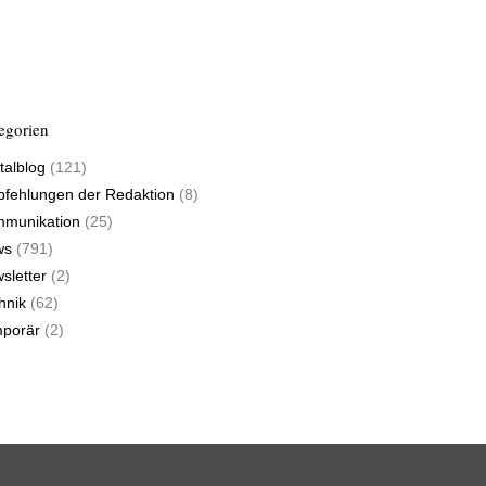
egorien
talblog
(121)
fehlungen der Redaktion
(8)
munikation
(25)
ws
(791)
sletter
(2)
hnik
(62)
porär
(2)