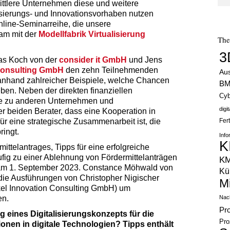
ttlere Unternehmen diese und weitere
sierungs- und Innovationsvorhaben nutzen
nline-Seminarreihe, die unsere
am mit der
Modellfabrik Virtualisierung
Th
3
ias Koch von der
consider it GmbH
und Jens
Consulting GmbH
den zehn Teilnehmenden
Au
anhand zahlreicher Beispiele, welche Chancen
B
ben. Neben der direkten finanziellen
Cyb
te zu anderen Unternehmen und
digi
r beiden Berater, dass eine Kooperation in
ür eine strategische Zusammenarbeit ist, die
Fer
ringt.
Info
K
ittelantrages, Tipps für eine erfolgreiche
ufig zu einer Ablehnung von Fördermittelanträgen
K
 am 1. September 2023. Constance Möhwald von
Kün
 die Ausführungen von Christopher Nigischer
M
kel Innovation Consulting GmbH) um
en.
Nach
Pr
g eines Digitalisierungskonzepts für die
Pro
ionen in digitale Technologien? Tipps enthält