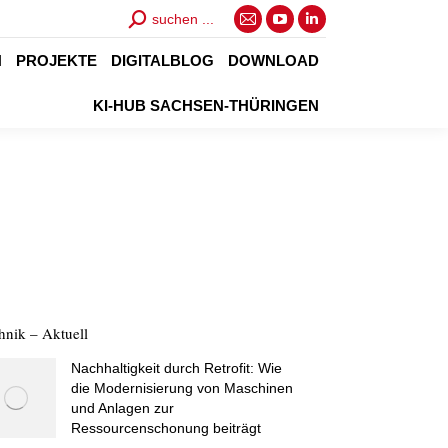
Search:
suchen ...
E-
YouTube
Linkedin
Mail
page
page
N
PROJEKTE
DIGITALBLOG
DOWNLOAD
page
opens
opens
KI-HUB SACHSEN-THÜRINGEN
opens
in
in
in
new
new
new
window
window
window
hnik – Aktuell
Nachhaltigkeit durch Retrofit: Wie
die Modernisierung von Maschinen
und Anlagen zur
Ressourcenschonung beiträgt