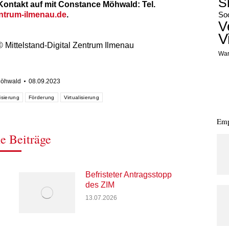
S
Kontakt auf mit Constance Möhwald: Tel.
trum-ilmenau.de
.
Soc
V
V
 Mittelstand-Digital Zentrum Ilmenau
War
Möhwald
08.09.2023
lisierung
Förderung
Virtualisierung
Emp
e Beiträge
Befristeter Antragsstopp
des ZIM
13.07.2026