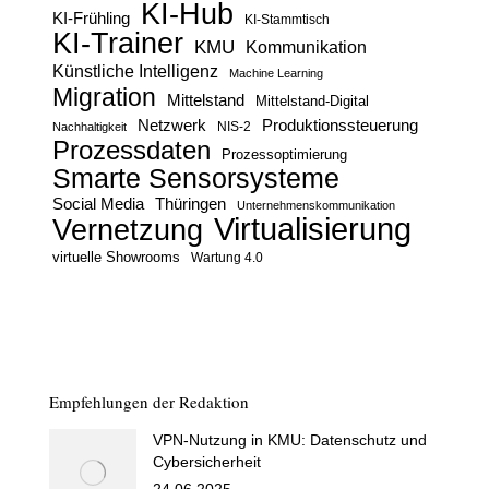
KI-Hub
KI-Frühling
KI-Stammtisch
KI-Trainer
KMU
Kommunikation
Künstliche Intelligenz
Machine Learning
Migration
Mittelstand
Mittelstand-Digital
Netzwerk
Produktionssteuerung
Nachhaltigkeit
NIS-2
Prozessdaten
Prozessoptimierung
Smarte Sensorsysteme
Social Media
Thüringen
Unternehmenskommunikation
Virtualisierung
Vernetzung
virtuelle Showrooms
Wartung 4.0
Empfehlungen der Redaktion
VPN-Nutzung in KMU: Datenschutz und
Cybersicherheit
24.06.2025