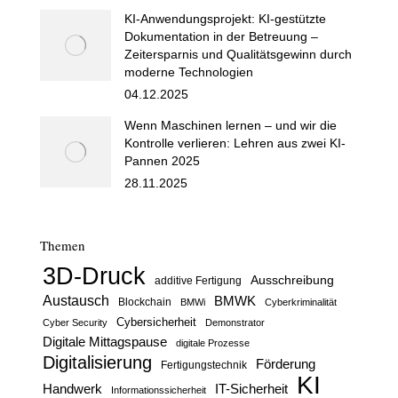
KI-Anwendungsprojekt: KI-gestützte
Dokumentation in der Betreuung –
Zeitersparnis und Qualitätsgewinn durch
moderne Technologien
04.12.2025
Wenn Maschinen lernen – und wir die
Kontrolle verlieren: Lehren aus zwei KI-
Pannen 2025
28.11.2025
Themen
3D-Druck
Ausschreibung
additive Fertigung
Austausch
BMWK
Blockchain
BMWi
Cyberkriminalität
Cybersicherheit
Cyber Security
Demonstrator
Digitale Mittagspause
digitale Prozesse
Digitalisierung
Förderung
Fertigungstechnik
KI
Handwerk
IT-Sicherheit
Informationssicherheit