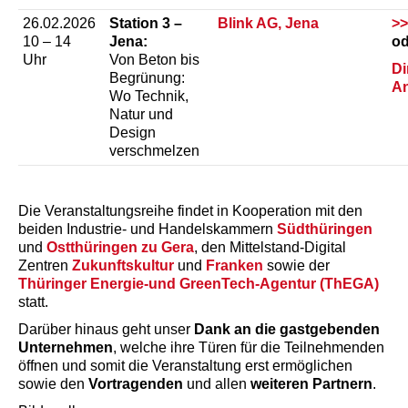
26.02.2026
Station 3 –
Blink AG, Jena
>>
10 – 14
Jena:
od
Uhr
Von Beton bis
Di
Begrünung:
An
Wo Technik,
Natur und
Design
verschmelzen
Die Veranstaltungsreihe findet in Kooperation mit den
beiden Industrie- und Handelskammern
Südthüringen
und
Ostthüringen zu Gera
, den Mittelstand-Digital
Zentren
Zukunftskultur
und
Franken
sowie der
Thüringer Energie-und GreenTech-Agentur (ThEGA)
statt.
Darüber hinaus geht unser
Dank an die gastgebenden
Unternehmen
, welche ihre Türen für die Teilnehmenden
öffnen und somit die Veranstaltung erst ermöglichen
sowie den
Vortragenden
und allen
weiteren Partnern
.