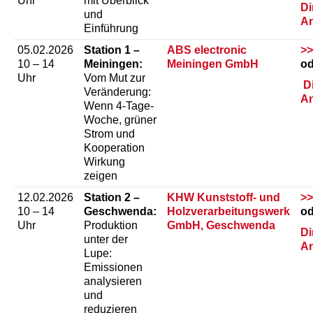
Uhr
mit Überblick
Di
und
An
Einführung
05.02.2026
Station 1 –
ABS electronic
>>
10 – 14
Meiningen:
Meiningen GmbH
od
Uhr
Vom Mut zur
Di
Veränderung:
An
Wenn 4-Tage-
Woche, grüner
Strom und
Kooperation
Wirkung
zeigen
12.02.2026
Station 2 –
KHW Kunststoff- und
>>
10 – 14
Geschwenda:
Holzverarbeitungswerk
od
Uhr
Produktion
GmbH, Geschwenda
Di
unter der
An
Lupe:
Emissionen
analysieren
und
reduzieren