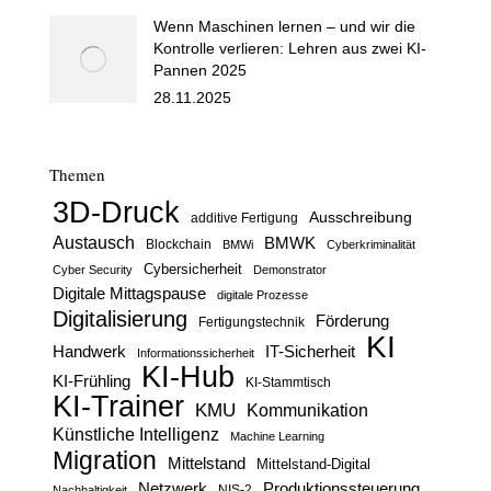
Wenn Maschinen lernen – und wir die
Kontrolle verlieren: Lehren aus zwei KI-
Pannen 2025
28.11.2025
Themen
3D-Druck
Ausschreibung
additive Fertigung
Austausch
BMWK
Blockchain
BMWi
Cyberkriminalität
Cybersicherheit
Cyber Security
Demonstrator
Digitale Mittagspause
digitale Prozesse
Digitalisierung
Förderung
Fertigungstechnik
KI
Handwerk
IT-Sicherheit
Informationssicherheit
KI-Hub
KI-Frühling
KI-Stammtisch
KI-Trainer
KMU
Kommunikation
Künstliche Intelligenz
Machine Learning
Migration
Mittelstand
Mittelstand-Digital
Netzwerk
Produktionssteuerung
Nachhaltigkeit
NIS-2