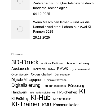
Zeitersparnis und Qualitätsgewinn durch
moderne Technologien
04.12.2025
Wenn Maschinen lernen – und wir die
Kontrolle verlieren: Lehren aus zwei KI-
Pannen 2025
28.11.2025
Themen
3D-Druck
Ausschreibung
additive Fertigung
Austausch
BMWK
Blockchain
BMWi
Cyberkriminalität
Cybersicherheit
Cyber Security
Demonstrator
Digitale Mittagspause
digitale Prozesse
Digitalisierung
Förderung
Fertigungstechnik
KI
Handwerk
IT-Sicherheit
Informationssicherheit
KI-Hub
KI-Frühling
KI-Stammtisch
KI-Trainer
KMU
Kommunikation