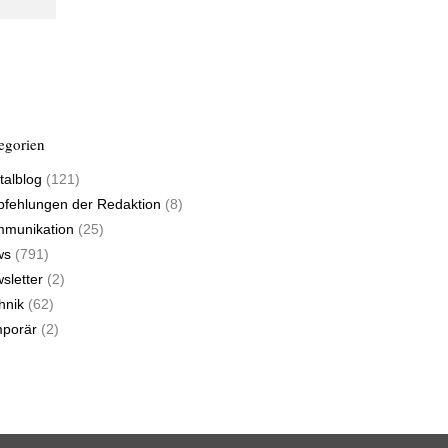
egorien
talblog
(121)
fehlungen der Redaktion
(8)
munikation
(25)
ws
(791)
sletter
(2)
hnik
(62)
porär
(2)