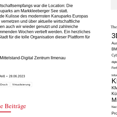
tschaftsempfangs war die Location: Die
nuparks am Markkleeberger See statt.
nde Kulisse des modernsten Kanuparks Europas
vernetzen und über aktuelle wirtschaftliche
Th
n auch wir wieder genutzt und zahlreiche
ommenden Wochen vertieft werden. Ein herzliches
3
dt für die tolle Organisation dieser Plattform für
Au
B
Cyb
Mittelstand-Digital Zentrum Ilmenau
digi
Fer
Info
Weiß
28.06.2023
K
-Druck
Virtualisierung
K
Kün
M
e Beiträge
Nach
Pr