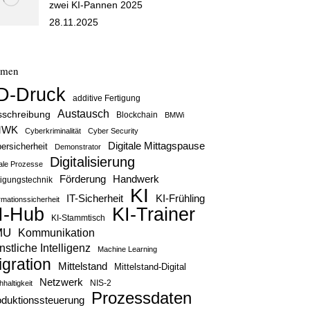
zwei KI-Pannen 2025
28.11.2025
emen
D-Druck
additive Fertigung
Austausch
sschreibung
Blockchain
BMWi
MWK
Cyberkriminalität
Cyber Security
Digitale Mittagspause
ersicherheit
Demonstrator
Digitalisierung
tale Prozesse
Handwerk
Förderung
tigungstechnik
KI
IT-Sicherheit
KI-Frühling
rmationssicherheit
KI-Trainer
I-Hub
KI-Stammtisch
MU
Kommunikation
stliche Intelligenz
Machine Learning
igration
Mittelstand
Mittelstand-Digital
Netzwerk
haltigkeit
NIS-2
Prozessdaten
oduktionssteuerung