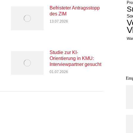
Pro
S
Befristeter Antragsstopp
des ZIM
Soc
V
13.07.2026
V
War
Studie zur KI-
Orientierung in KMU:
Interviewpartner gesucht
01.07.2026
Emp