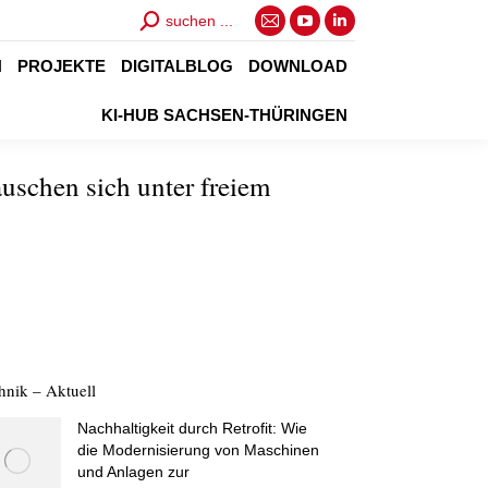
Search:
suchen ...
E-
YouTube
Linkedin
Mail
page
page
N
PROJEKTE
DIGITALBLOG
DOWNLOAD
page
opens
opens
KI-HUB SACHSEN-THÜRINGEN
opens
in
in
in
new
new
uschen sich unter freiem
new
window
window
window
hnik – Aktuell
Nachhaltigkeit durch Retrofit: Wie
die Modernisierung von Maschinen
und Anlagen zur