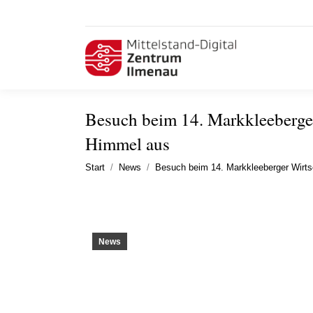
Besuch beim 14. Markkleeberger
Himmel aus
Sie befinden sich hier:
Start
News
Besuch beim 14. Markkleeberger Wirt
News