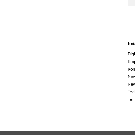
Kat
Digi
Emp
Kom
Ne
New
Tec
Tem