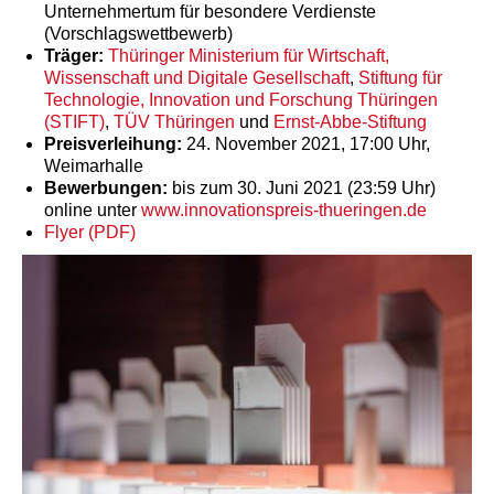
Unternehmertum für besondere Verdienste
(Vorschlagswettbewerb)
Träger:
Thüringer Ministerium für Wirtschaft,
Wissenschaft und Digitale Gesellschaft
,
Stiftung für
Technologie, Innovation und Forschung Thüringen
(STIFT)
,
TÜV Thüringen
und
Ernst-Abbe-Stiftung
Preisverleihung:
24. November 2021, 17:00 Uhr,
Weimarhalle
Bewerbungen:
bis zum 30. Juni 2021 (23:59 Uhr)
online unter
www.innovationspreis-thueringen.de
Flyer (PDF)