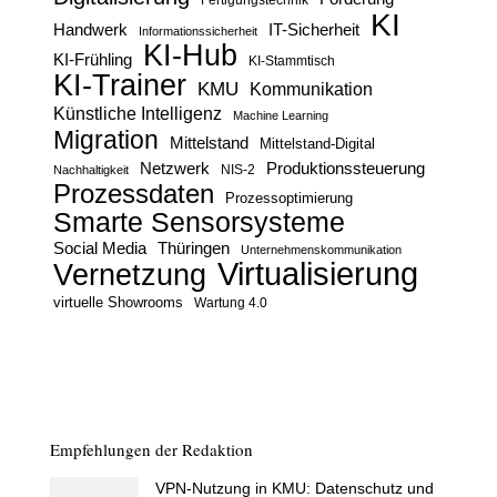
KI
Handwerk
IT-Sicherheit
Informationssicherheit
KI-Hub
KI-Frühling
KI-Stammtisch
KI-Trainer
KMU
Kommunikation
Künstliche Intelligenz
Machine Learning
Migration
Mittelstand
Mittelstand-Digital
Netzwerk
Produktionssteuerung
Nachhaltigkeit
NIS-2
Prozessdaten
Prozessoptimierung
Smarte Sensorsysteme
Social Media
Thüringen
Unternehmenskommunikation
Virtualisierung
Vernetzung
virtuelle Showrooms
Wartung 4.0
Empfehlungen der Redaktion
VPN-Nutzung in KMU: Datenschutz und