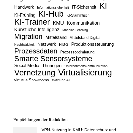
KI
Handwerk
IT-Sicherheit
Informationssicherheit
KI-Hub
KI-Frühling
KI-Stammtisch
KI-Trainer
KMU
Kommunikation
Künstliche Intelligenz
Machine Learning
Migration
Mittelstand
Mittelstand-Digital
Netzwerk
Produktionssteuerung
Nachhaltigkeit
NIS-2
Prozessdaten
Prozessoptimierung
Smarte Sensorsysteme
Social Media
Thüringen
Unternehmenskommunikation
Virtualisierung
Vernetzung
virtuelle Showrooms
Wartung 4.0
Empfehlungen der Redaktion
VPN-Nutzung in KMU: Datenschutz und