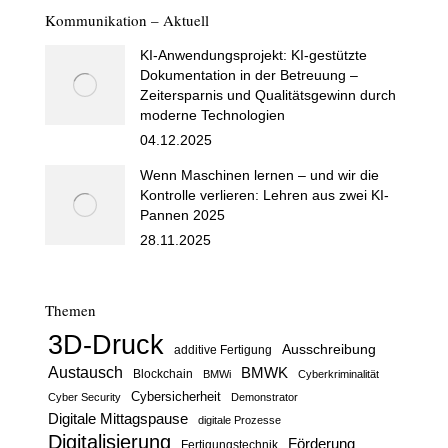
Kommunikation – Aktuell
KI-Anwendungsprojekt: KI-gestützte
Dokumentation in der Betreuung –
Zeitersparnis und Qualitätsgewinn durch
moderne Technologien
04.12.2025
Wenn Maschinen lernen – und wir die
Kontrolle verlieren: Lehren aus zwei KI-
Pannen 2025
28.11.2025
Themen
3D-Druck
Ausschreibung
additive Fertigung
Austausch
BMWK
Blockchain
BMWi
Cyberkriminalität
Cybersicherheit
Cyber Security
Demonstrator
Digitale Mittagspause
digitale Prozesse
Digitalisierung
Förderung
Fertigungstechnik