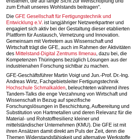
entstehen, die auf lange Sicht zur Wertschöpfung und
zum Erhalt unseres Wohlstands beitragen“.
Die
GFE Gesellschaft für Fertigungstechnik und
Entwicklung e.V.
ist langjähriger Netzwerkpartner und
engagiert sich aktiv bei der Gestaltung dieser etablierten
Plattform für Austausch, Vernetzung und Innovation.
Gemeinsam mit Vertretern aus Wissenschaft und
Wirtschaft trägt die GFE, auch im Rahmen der Aktivitäten
des
Mittelstand-Digital Zentrums Ilmenau
, dazu bei, die
Kompetenzen Thüringens bezüglich Lösungen aus der
industrienahen Forschung sichtbar zu machen.
GFE-Geschäftsführer Martin Voigt und Jun.-Prof. Dr.-Ing.
Andreas Wirtz, Fachgebietsleiter Fertigungstechnik
Hochschule Schmalkalden
, beleuchteten während ihres
Tandem-Talks die enge Verzahnung von Wirtschaft und
Wissenschaft in Bezug auf spezifische
Forschungslösungen in Beschichtung, Aufbereitung und
Substitution von Hartmetallen und deren Relevanz für die
Material- und Rohstoffresilienz kleiner und
mittelständischer Unternehmen (KMU). Die GFE ist mit
ihren Ansätzen damit direkt am Puls der Zeit, denn die
Themen Widerstandsfähigkeit und alternative Werkstoffe