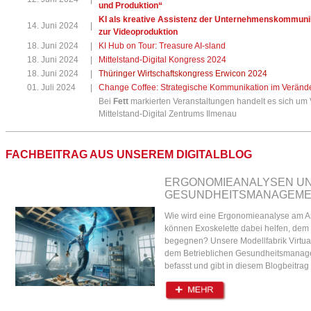
und Produktion“
KI als kreative Assistenz der Unternehmenskommunika
14. Juni 2024
|
zur Videoproduktion
18. Juni 2024
|
KI Hub on Tour: Treasure AI-sland
18. Juni 2024
|
Mittelstand-Digital Kongress 2024
18. Juni 2024
|
Thüringer Wirtschaftskongress Erwicon 2024
01. Juli 2024
|
Change Coffee: Strategische Kommunikation im Veränd
Bei
Fett
markierten Veranstaltungen handelt es sich um
Mittelstand-Digital Zentrums Ilmenau
FACHBEITRAG AUS UNSEREM DIGITALBLOG
ERGONOMIEANALYSEN UN
GESUNDHEITSMANAGEM
Wie wird eine Ergonomieanalyse am Ar
können Exoskelette dabei helfen, dem
begegnen? Unsere Modellfabrik Virtuali
dem Betrieblichen Gesundheitsmana
befasst und gibt in diesem Blogbeitrag