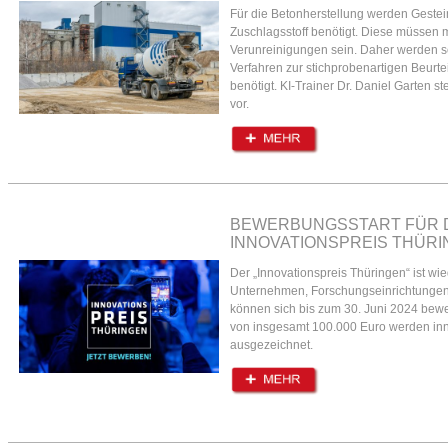
Für die Betonherstellung werden Geste
Zuschlagsstoff benötigt. Diese müssen m
Verunreinigungen sein. Daher werden sc
Verfahren zur stichprobenartigen Beurt
benötigt. KI-Trainer Dr. Daniel Garten ste
vor.
BEWERBUNGSSTART FÜR 
INNOVATIONSPREIS THÜRI
Der „Innovationspreis Thüringen“ ist w
Unternehmen, Forschungseinrichtungen
können sich bis zum 30. Juni 2024 bewe
von insgesamt 100.000 Euro werden inn
ausgezeichnet.