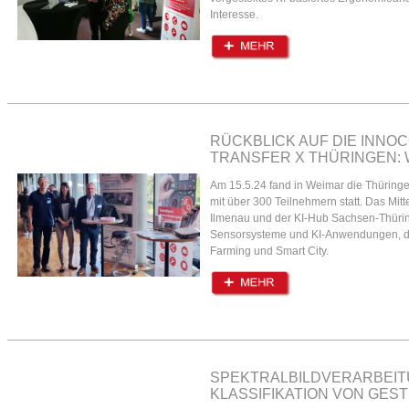
Interesse.
RÜCKBLICK AUF DIE INNOC
TRANSFER X THÜRINGEN: 
Am 15.5.24 fand in Weimar die Thüring
mit über 300 Teilnehmern statt. Das Mitt
Ilmenau und der KI-Hub Sachsen-Thürin
Sensorsysteme und KI-Anwendungen, da
Farming und Smart City.
SPEKTRALBILDVERARBEIT
KLASSIFIKATION VON GE