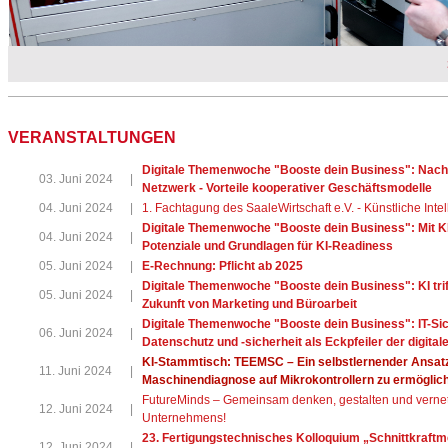
VERANSTALTUNGEN
Digitale Themenwoche "Booste dein Business": Nachh
03. Juni 2024
|
Netzwerk - Vorteile kooperativer Geschäftsmodelle
04. Juni 2024
|
1. Fachtagung des SaaleWirtschaft e.V. - Künstliche Intel
Digitale Themenwoche "Booste dein Business": Mit KI
04. Juni 2024
|
Potenziale und Grundlagen für KI-Readiness
05. Juni 2024
|
E-Rechnung: Pflicht ab 2025
Digitale Themenwoche "Booste dein Business": KI trifft
05. Juni 2024
|
Zukunft von Marketing und Büroarbeit​​​​​​​
Digitale Themenwoche "Booste dein Business": IT-Sic
06. Juni 2024
|
Datenschutz und -sicherheit als Eckpfeiler der digita
KI-Stammtisch: TEEMSC – Ein selbstlernender Ansatz
11. Juni 2024
|
Maschinendiagnose auf Mikrokontrollern zu ermöglic
FutureMinds – Gemeinsam denken, gestalten und vernetz
12. Juni 2024
|
Unternehmens!
23. Fertigungstechnisches Kolloquium „Schnittkraft
12. Juni 2024
|