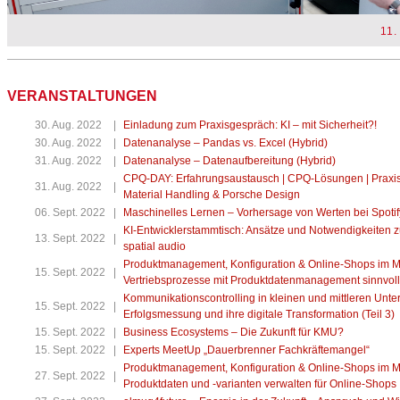
11.
VERANSTALTUNGEN
30. Aug. 2022
|
Einladung zum Praxisgespräch: KI – mit Sicherheit?!
30. Aug. 2022
|
Datenanalyse – Pandas vs. Excel (Hybrid)
31. Aug. 2022
|
Datenanalyse – Datenaufbereitung (Hybrid)
CPQ-DAY: Erfahrungsaustausch | CPQ-Lösungen | Praxis
31. Aug. 2022
|
Material Handling & Porsche Design
06. Sept. 2022
|
Maschinelles Lernen – Vorhersage von Werten bei Spotif
KI-Entwicklerstammtisch: Ansätze und Notwendigkeiten z
13. Sept. 2022
|
spatial audio
Produktmanagement, Konfiguration & Online-Shops im Mitt
15. Sept. 2022
|
Vertriebsprozesse mit Produktdatenmanagement sinnvoll
Kommunikationscontrolling in kleinen und mittleren Unt
15. Sept. 2022
|
Erfolgsmessung und ihre digitale Transformation (Teil 3)
15. Sept. 2022
|
Business Ecosystems – Die Zukunft für KMU?
15. Sept. 2022
|
Experts MeetUp „Dauerbrenner Fachkräftemangel“
Produktmanagement, Konfiguration & Online-Shops im Mitt
27. Sept. 2022
|
Produktdaten und -varianten verwalten für Online-Shops