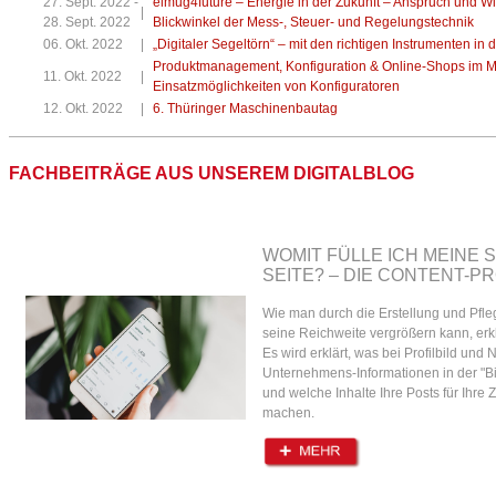
27. Sept. 2022 -
elmug4future – Energie in der Zukunft – Anspruch und Wi
|
28. Sept. 2022
Blickwinkel der Mess-, Steuer- und Regelungstechnik
06. Okt. 2022
|
„Digitaler Segeltörn“ – mit den richtigen Instrumenten in d
Produktmanagement, Konfiguration & Online-Shops im Mitt
11. Okt. 2022
|
Einsatzmöglichkeiten von Konfiguratoren
12. Okt. 2022
|
6. Thüringer Maschinenbautag
FACHBEITRÄGE AUS UNSEREM DIGITALBLOG
WOMIT FÜLLE ICH MEINE 
SEITE? – DIE CONTENT-P
Wie man durch die Erstellung und Pfl
seine Reichweite vergrößern kann, erkl
Es wird erklärt, was bei Profilbild und
Unternehmens-Informationen in der "Bi
und welche Inhalte Ihre Posts für Ihre 
machen.