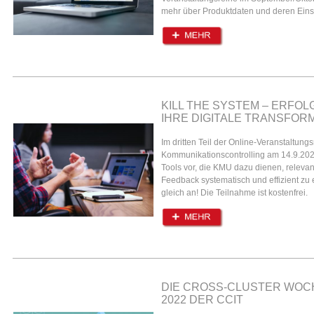
mehr über Produktdaten und deren Einsa
KILL THE SYSTEM – ERFO
IHRE DIGITALE TRANSFOR
Im dritten Teil der Online-Veranstaltun
Kommunikationscontrolling am 14.9.2022
Tools vor, die KMU dazu dienen, relev
Feedback systematisch und effizient zu 
gleich an! Die Teilnahme ist kostenfrei.
DIE CROSS-CLUSTER WOC
2022 DER CCIT