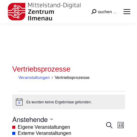
Search:
suchen ...
Vertriebsprozesse
Veranstaltungen
Vertriebsprozesse
Veranstaltungen
Es wurden keine Ergebnisse gefunden.
Hinweis
Anstehende
Veranstal
Veran
Suche
Datum
Eigene Veranstaltungen
Liste
Suche
Ansic
wählen.
Externe Veranstaltungen