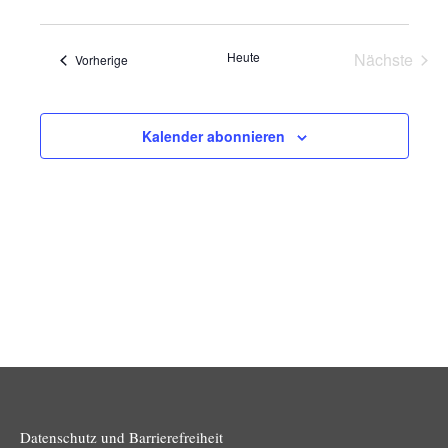
und
Navig
Ansichten
Heute
Nächste
Veranstaltungen
Vorherige
Navigatio
Veransta
Kalender abonnieren
Datenschutz und Barrierefreiheit