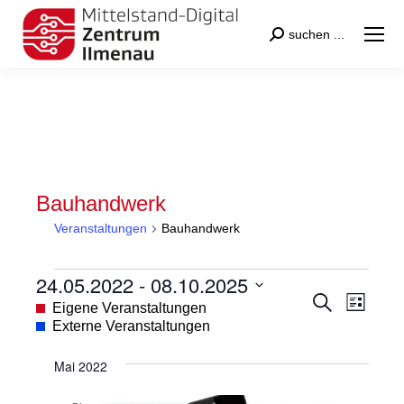
Search:
suchen ...
Bauhandwerk
Veranstaltungen
Bauhandwerk
Veranstaltungen
24.05.2022
 - 
08.10.2025
Veranstal
Veran
Suche
Datum
Eigene Veranstaltungen
Liste
Suche
Ansic
wählen.
Externe Veranstaltungen
und
Navig
Mai 2022
Ansichten