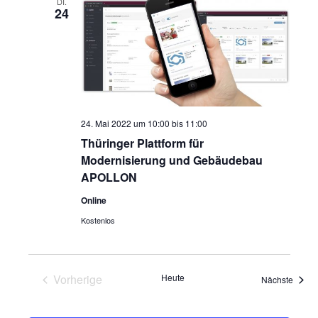
Navigatio
DI.
24
24. Mai 2022 um 10:00
bis
11:00
Thüringer Plattform für
Modernisierung und Gebäudebau
APOLLON
Online
Kostenlos
Vorherige
Heute
Veran
Nächste
Veranstaltungen