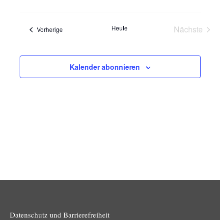
und
Navig
Ansichten
Heute
Nächste
Veranstaltungen
Vorherige
Navigatio
Veransta
Kalender abonnieren
Datenschutz und Barrierefreiheit