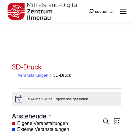
Search:
suchen ...
3D-Druck
Veranstaltungen
3D-Druck
Veranstaltungen
Es wurden keine Ergebnisse gefunden.
Hinweis
Anstehende
Veranstal
Veran
Suche
Datum
Eigene Veranstaltungen
Liste
Suche
Ansic
wählen.
Externe Veranstaltungen