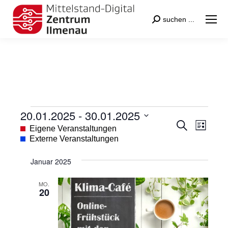
Search:
suchen ...
20.01.2025
 - 
30.01.2025
Veranstaltungen
Veranstal
Veran
Suche
Datum
Eigene Veranstaltungen
Liste
Suche
Ansic
wählen.
Externe Veranstaltungen
und
Navig
Januar 2025
Ansichten
Navigatio
MO.
20