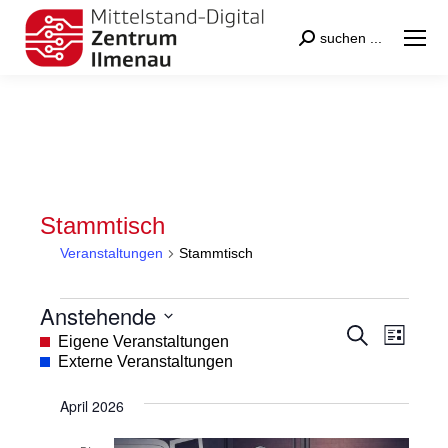
Search:
suchen ...
Stammtisch
Veranstaltungen
Stammtisch
Veranstaltungen
Anstehende
Veranstal
Veran
Suche
Datum
Eigene Veranstaltungen
Liste
Suche
Ansic
wählen.
Externe Veranstaltungen
und
Navig
April 2026
Ansichten