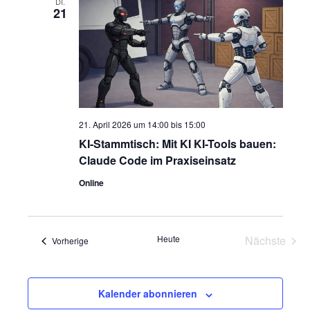
Navigatio
DI.
21
21. April 2026 um 14:00
bis
15:00
KI-Stammtisch: Mit KI KI-Tools bauen:
Claude Code im Praxiseinsatz
Online
Heute
Nächste
Veranstaltungen
Vorherige
Veransta
Kalender abonnieren