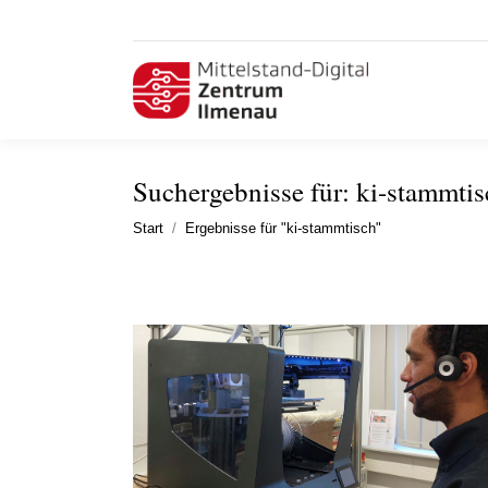
Suchergebnisse für:
ki-stammtis
Sie befinden sich hier:
Start
Ergebnisse für "ki-stammtisch"