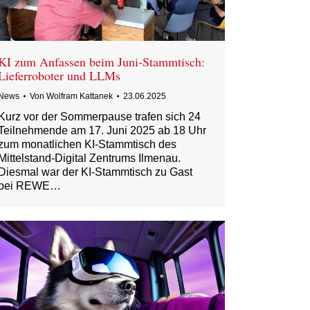
KI zum Anfassen beim Juni-Stammtisch:
Lieferroboter und LLMs
News
Von
Wolfram Kattanek
23.06.2025
Kurz vor der Sommerpause trafen sich 24
Teilnehmende am 17. Juni 2025 ab 18 Uhr
zum monatlichen KI-Stammtisch des
Mittelstand-Digital Zentrums Ilmenau.
Diesmal war der KI-Stammtisch zu Gast
bei REWE…