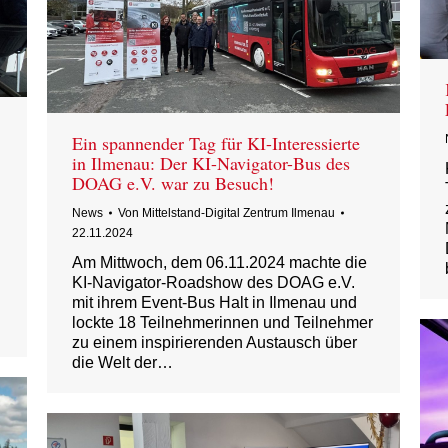
Ein spannender Tag für KI-Interessierte
in Ilmenau: Der KI-Navigator-Bus des
DOAG e.V. war zu Besuch!
News
Von
Mittelstand-Digital Zentrum Ilmenau
22.11.2024
Am Mittwoch, dem 06.11.2024 machte die
KI-Navigator-Roadshow des DOAG e.V.
mit ihrem Event-Bus Halt in Ilmenau und
lockte 18 Teilnehmerinnen und Teilnehmer
zu einem inspirierenden Austausch über
die Welt der…