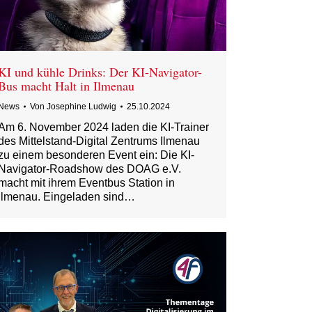
KI und kühle Drinks: Der KI-Navigator-
Bus macht Halt in Ilmenau
News
Von
Josephine Ludwig
25.10.2024
Am 6. November 2024 laden die KI-Trainer
des Mittelstand-Digital Zentrums Ilmenau
zu einem besonderen Event ein: Die KI-
Navigator-Roadshow des DOAG e.V.
macht mit ihrem Eventbus Station in
Ilmenau. Eingeladen sind…